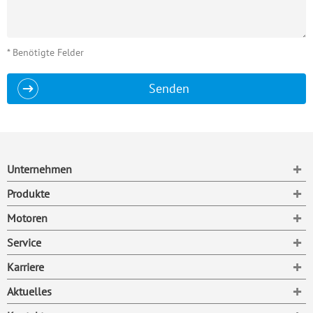
* Benötigte Felder
Senden
To
Unternehmen
To
Produkte
To
Motoren
To
Service
To
Karriere
To
Aktuelles