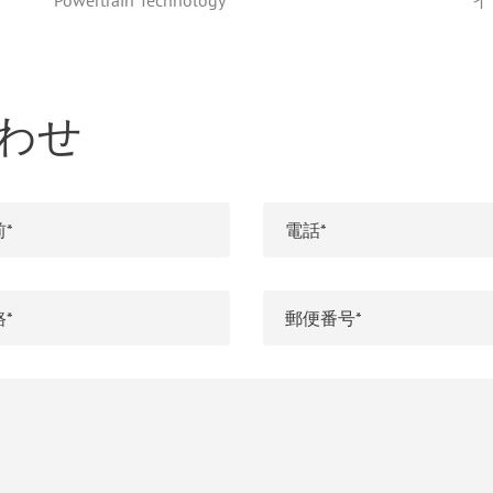
Powertrain Technology
イ
わせ