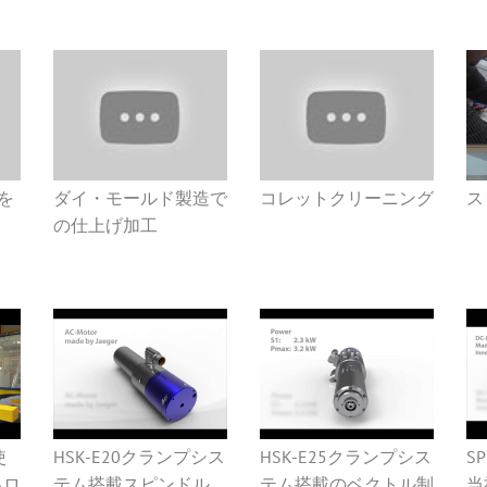
ルを
ダイ・モールド製造で
コレットクリーニング
ス
の仕上げ加工
使
HSK-E20クランプシス
HSK-E25クランプシス
SP
るロ
テム搭載スピンドル
テム搭載のベクトル制
当