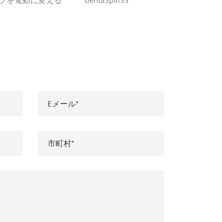
ブを電動に変える
DentaSpin33