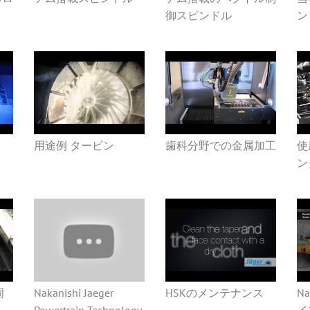
御スピンドル
ン
用途例 タービン
歯科分野での金属加工
使
ン
周
Nakanishi Jaeger
HSKのメンテナンス
Na