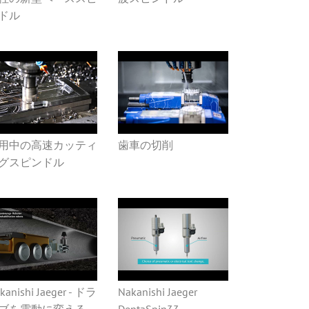
ドル
用中の高速カッティ
歯車の切削
グスピンドル
kanishi Jaeger - ドラ
Nakanishi Jaeger