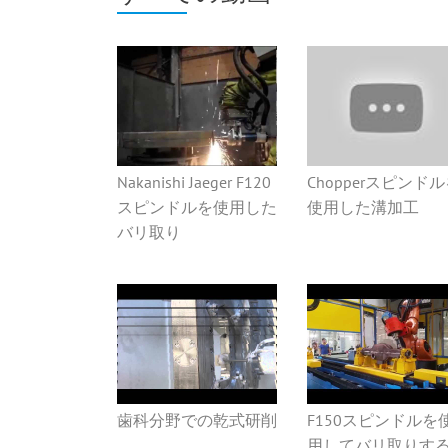
Nakanishi Jaeger F120
Chopperスピンド
スピンドルを使用した
使用した溝加工
バリ取り
歯科分野での乾式研削
F150スピンドルを
用してバリ取りす