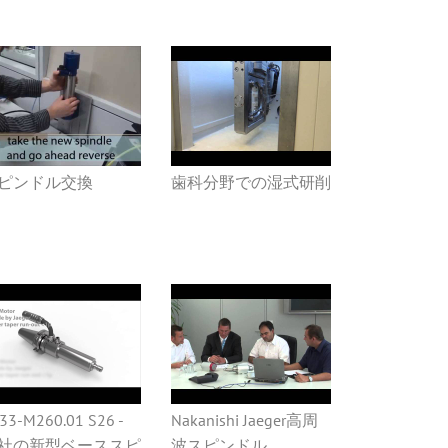
ピンドル交換
歯科分野での湿式研削
33-M260.01 S26 -
Nakanishi Jaeger高周
社の新型ベーススピ
波スピンドル