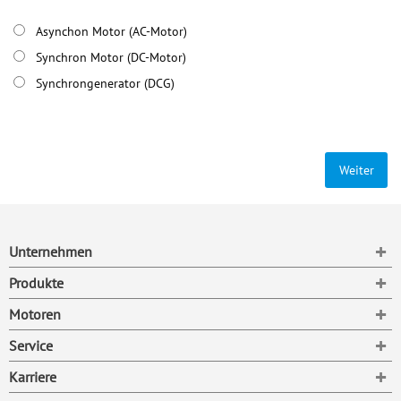
Asynchon Motor (AC-Motor)
Synchron Motor (DC-Motor)
Synchrongenerator (DCG)
Weiter
To
Unternehmen
To
Produkte
To
Motoren
To
Service
To
Karriere