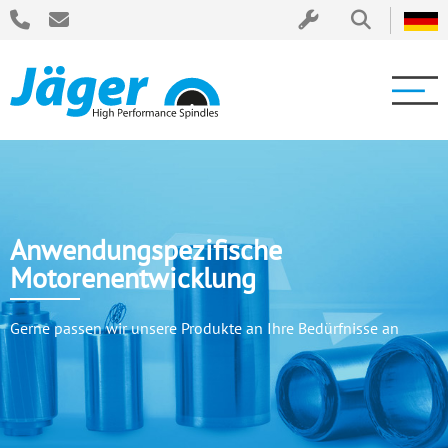
Anwendungspezifische
Motorenentwicklung
Gerne passen wir unsere Produkte an Ihre Bedürfnisse an