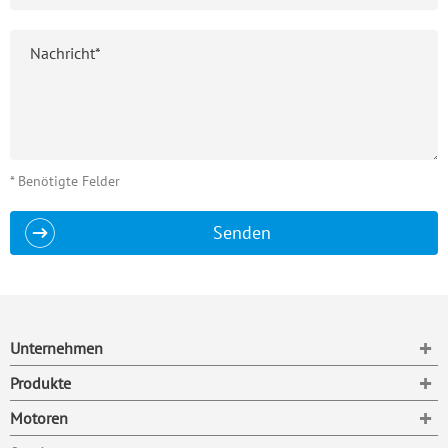
* Benötigte Felder
Senden
To
Unternehmen
To
Produkte
To
Motoren