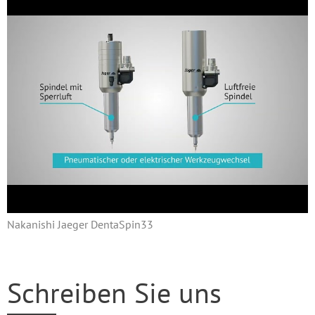
Nakanishi Jaeger DentaSpin33
Schreiben Sie uns