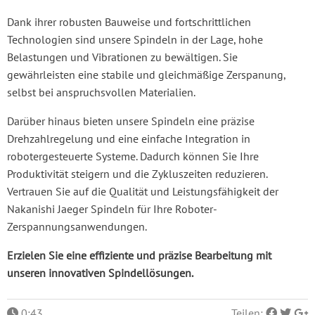
Dank ihrer robusten Bauweise und fortschrittlichen
Technologien sind unsere Spindeln in der Lage, hohe
Belastungen und Vibrationen zu bewältigen. Sie
gewährleisten eine stabile und gleichmäßige Zerspanung,
selbst bei anspruchsvollen Materialien.
Darüber hinaus bieten unsere Spindeln eine präzise
Drehzahlregelung und eine einfache Integration in
robotergesteuerte Systeme. Dadurch können Sie Ihre
Produktivität steigern und die Zykluszeiten reduzieren.
Vertrauen Sie auf die Qualität und Leistungsfähigkeit der
Nakanishi Jaeger Spindeln für Ihre Roboter-
Zerspannungsanwendungen.
Erzielen Sie eine effiziente und präzise Bearbeitung mit
unseren innovativen Spindellösungen.
0:43
Teilen: