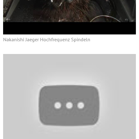
Nakanishi Jaeger Hochfrequenz Spindeln