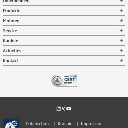
Unternehmen
To
Produkte
To
Motoren
To
Service
To
Karriere
To
Aktuelles
To
Kontakt
Datenschutz
Kontakt
Impressum