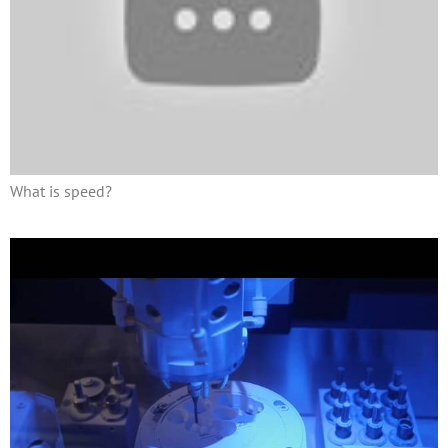
What is speed?