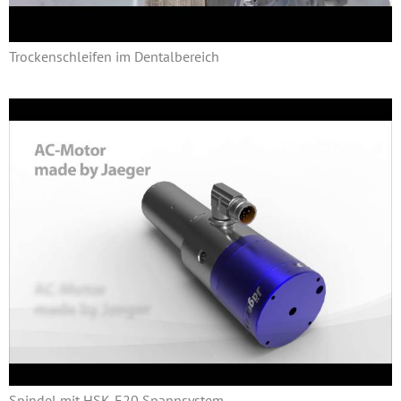
Trockenschleifen im Dentalbereich
Spindel mit HSK-E20 Spannsystem