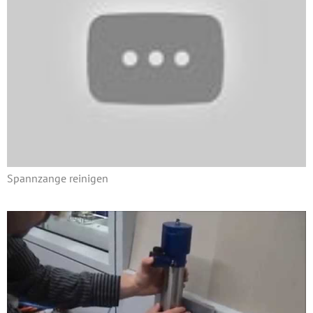
Spannzange reinigen