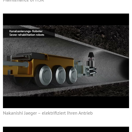
Nakanishi Jaeger – elektrifiziert Ihren Antrieb