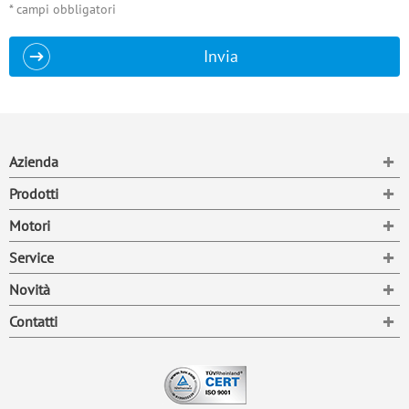
* campi obbligatori
Invia
To
Azienda
To
Prodotti
To
Motori
To
Service
To
Novità
To
Contatti