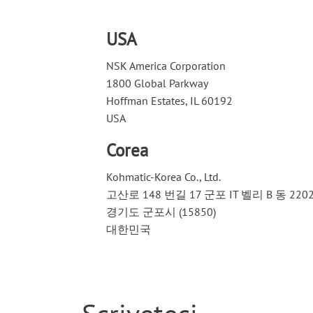
USA
NSK America Corporation
1800 Global Parkway
Hoffman Estates, IL 60192
USA
Corea
Kohmatic-Korea Co., Ltd.
고산로 148 번길 17 군포 IT 벨리 B 동 220
경기도 군포시 (15850)
대한민국