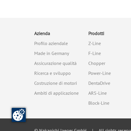
Azienda
Prodotti
Profilo aziendale
Z-Line
Made in Germany
F-Line
Assicurazione qualità
Chopper
Ricerca e sviluppo
Power-Line
Costruzione di motori
DentaDrive
Ambiti di applicazione
ARS-Line
Block-Line
© Nakanishi Jaeger GmbH
All rights reserv