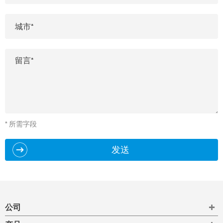
* 所需字段
发送
To
公司
To