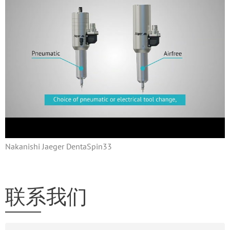
Nakanishi Jaeger DentaSpin33
联系我们