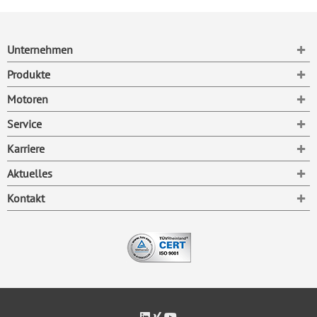
To
Unternehmen
To
Produkte
To
Motoren
To
Service
To
Karriere
To
Aktuelles
To
Kontakt