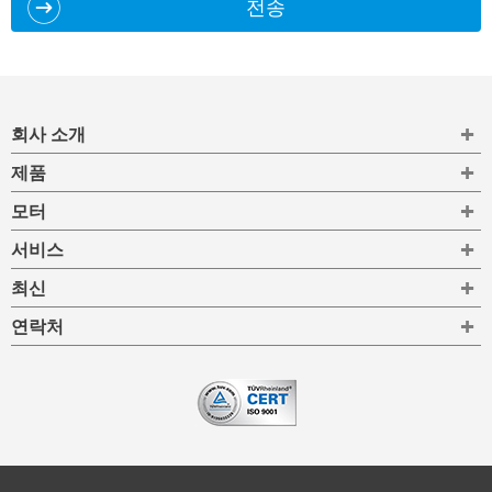
전송
To
회사 소개
To
제품
To
모터
To
서비스
To
최신
To
연락처