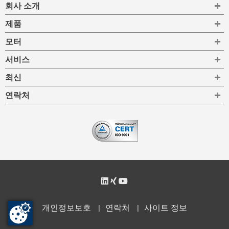
To
회사 소개
To
제품
To
모터
To
서비스
To
최신
To
연락처
개인정보보호
연락처
사이트 정보