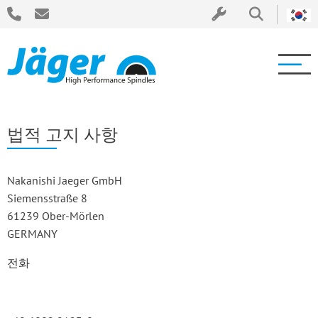
법적 고지 사항
Nakanishi Jaeger GmbH
Siemensstraße 8
61239 Ober-Mörlen
GERMANY
전화