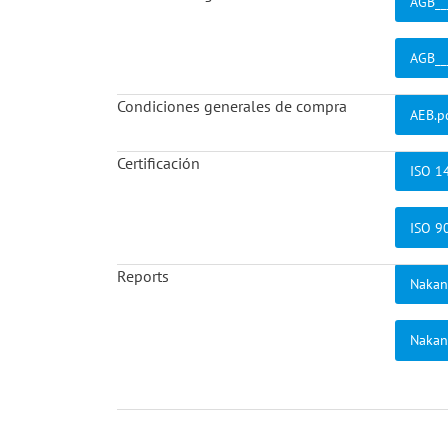
AGB__
AGB__
Condiciones generales de compra
AEB.p
Certificación
ISO 1
ISO 9
Reports
Nakani
Nakani