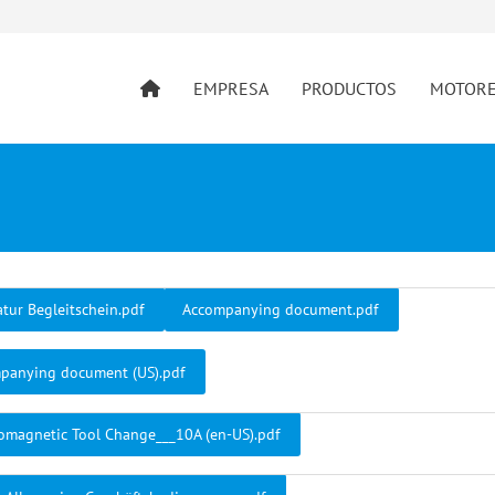
EMPRESA
PRODUCTOS
MOTOR
atur Begleitschein.pdf
Accompanying document.pdf
panying document (US).pdf
romagnetic Tool Change___10A (en-US).pdf