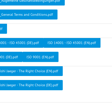
_Allgemeine Geschäftsbedingungen.pdf
_General Terms and Conditions.pdf
df
4001 - ISO 45001 (DE).pdf
ISO 14001 - ISO 45001 (EN).pdf
001 (DE).pdf
ISO 9001 (EN).pdf
shi Jaeger - The Right Choice (EN).pdf
shi Jaeger - The Right Choice (DE).pdf