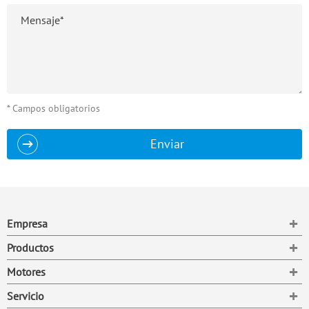
* Campos obligatorios
Enviar
To
Empresa
To
Productos
To
Motores
To
Servicio