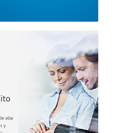
ito
de alta
s y
sí