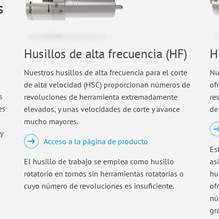
s
Husillos de alta frecuencia (HF)
H
Nuestros husillos de alta frecuencia para el corte
Nu
de alta velocidad (HSC) proporcionan números de
of
s
revoluciones de herramienta extremadamente
re
es
elevados, y unas velocidades de corte y avance
de
mucho mayores.
y
Acceso a la página de producto
Es
El husillo de trabajo se emplea como husillo
as
rotatorio en tornos sin herramientas rotatorias o
hu
cuyo número de revoluciones es insuficiente.
of
nú
gr