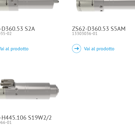
-D360.53 S2A
ZS62-D360.53 S5AM
035-02
13303036-01
Vai al prodotto
Vai al prodotto
-H445.106 S19W2/2
066-01