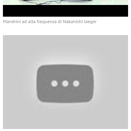
Mandrini ad alta frequenza di Nakanishi Jaeger