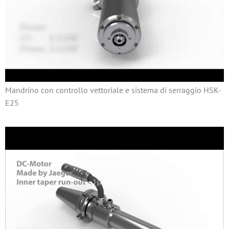
Mandrino con controllo vettoriale e sistema di serraggio HSK-
E25