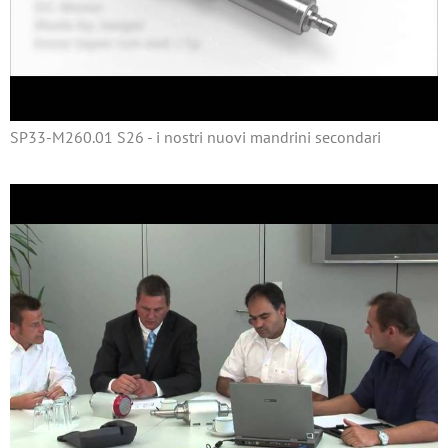
SP33-M260.01 S26 - i nostri nuovi mandrini secondari