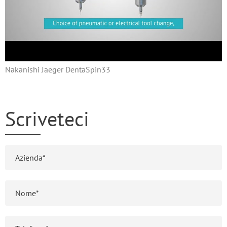
Nakanishi Jaeger DentaSpin33
Scriveteci