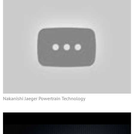
Nakanishi Jaeger Powertrain Technology