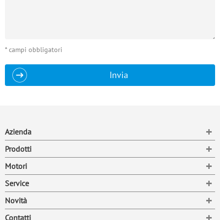
* campi obbligatori
Invia
To
Azienda
To
Prodotti
To
Motori
To
Service
To
Novità
To
Contatti