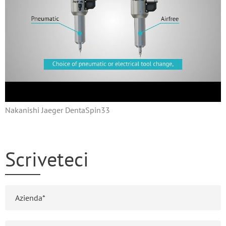
Nakanishi Jaeger DentaSpin33
Scriveteci