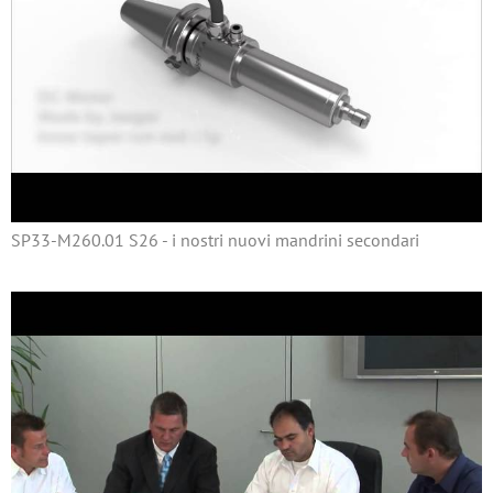
SP33-M260.01 S26 - i nostri nuovi mandrini secondari