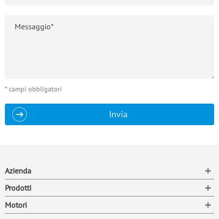
* campi obbligatori
Invia
To
Azienda
To
Prodotti
To
Motori