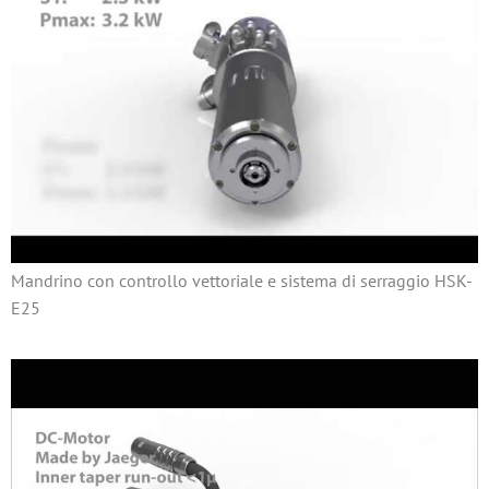
Mandrino con controllo vettoriale e sistema di serraggio HSK-
E25