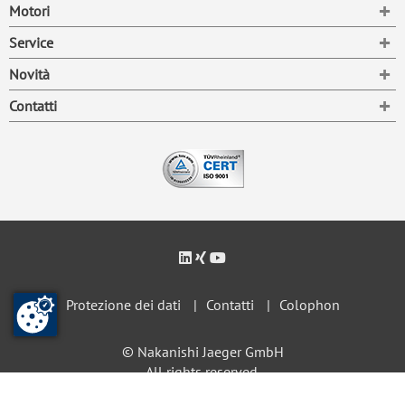
To
Motori
To
Service
To
Novità
To
Contatti
Protezione dei dati
Contatti
Colophon
© Nakanishi Jaeger GmbH
All rights reserved.