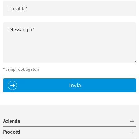
* campi obbligatori
Invia
To
Azienda
To
Prodotti