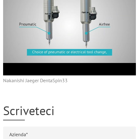
Nakanishi Jaeger DentaSpin33
Scriveteci