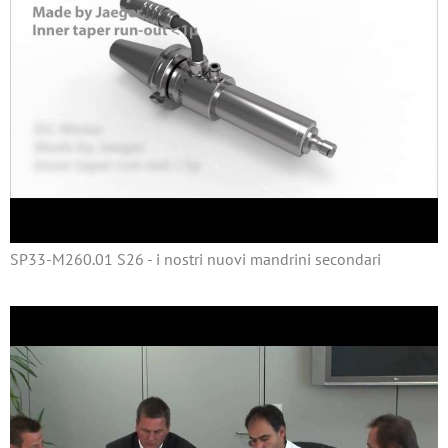
SP33-M260.01 S26 - i nostri nuovi mandrini secondari