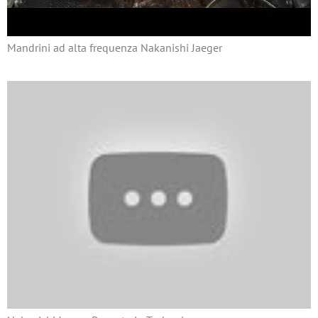
Mandrini ad alta frequenza Nakanishi Jaeger