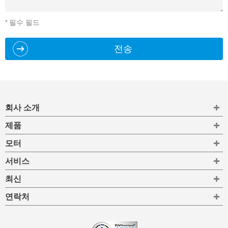
* 필수 필드
전송
To
회사 소개
To
제품
To
모터
To
서비스
To
최신
To
연락처