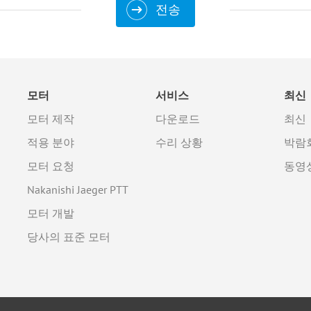
전송
모터
서비스
최신
모터 제작
다운로드
최신
적용 분야
수리 상황
박람
모터 요청
동영
Nakanishi Jaeger PTT
모터 개발
당사의 표준 모터