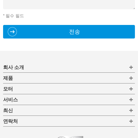
* 필수 필드
전송
To
회사 소개
To
제품
To
모터
To
서비스
To
최신
To
연락처